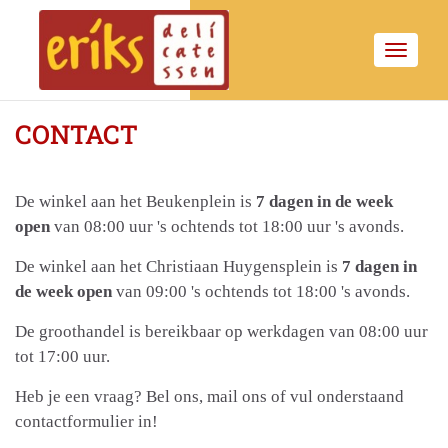
T
o
g
g
CONTACT
l
e
n
De winkel aan het Beukenplein is
7 dagen in de week
a
open
van 08:00 uur 's ochtends tot 18:00 uur 's avonds.
v
De winkel aan het Christiaan Huygensplein is
7
dagen in
i
de week open
van 09:00 's ochtends tot 18:00 's avonds.
g
a
De groothandel is bereikbaar op werkdagen van 08:00 uur
t
tot 17:00 uur.
i
o
Heb je een vraag? Bel ons, mail ons of vul onderstaand
n
contactformulier in!